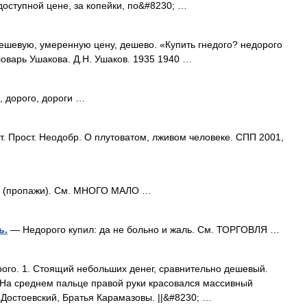
доступной цене, за копейки, по&#8230; …
шевую, умеренную цену, дешево. «Купить гнедого? недорого
ловарь Ушакова. Д.Н. Ушаков. 1935 1940 …
, дорого, дороги …
. Прост. Неодобр. О плутоватом, лживом человеке. СПП 2001,
(пропажи). См. МНОГО МАЛО …
ь.
— Недорого купил: да не больно и жаль. См. ТОРГОВЛЯ …
орого. 1. Стоящий небольших денег, сравнительно дешевый.
 На среднем пальце правой руки красовался массивный
 Достоевский, Братья Карамазовы. ||&#8230; …