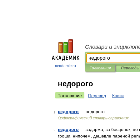
Словари и энциклоп
academic.ru
Толкования
Переводы
недорого
Толкование
Перевод
Книги
недорого
— недорого …
1
Орфографический словарь-справочник
недорого
— задарма, за бесценок, по 
2
гроши, нипочем, дешевле пареной репы