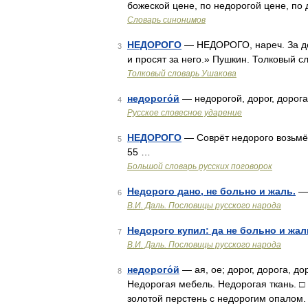
божеской цене, по недорогой цене, по 
Словарь синонимов
НЕДОРОГО
— НЕДОРОГО, нареч. За де
3
и просят за него.» Пушкин. Толковый с
Толковый словарь Ушакова
недорого́й
— недорогой, дорог, дорога
4
Русское словесное ударение
НЕДОРОГО
— Соврёт недорого возьмёт
5
55 …
Большой словарь русских поговорок
Недорого дано, не больно и жаль.
— 
6
В.И. Даль. Пословицы русского народа
Недорого купил: да не больно и жал
7
В.И. Даль. Пословицы русского народа
недорого́й
— ая, ое; дорог, дорога, д
8
Недорогая мебель. Недорогая ткань. □
золотой перстень с недорогим опалом.