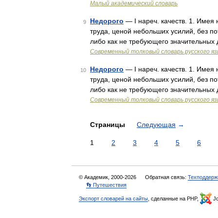
Малый академический словарь
Недорого
— I нареч. качеств. 1. Имея
9
труда, ценой небольших усилий, без пот
либо как не требующего значительных 
Современный толковый словарь русского я
Недорого
— I нареч. качеств. 1. Имея
10
труда, ценой небольших усилий, без пот
либо как не требующего значительных 
Современный толковый словарь русского я
Страницы
Следующая
→
1
2
3
4
5
6
© Академик, 2000-2026
Обратная связь:
Техподдерж
👣 Путешествия
Экспорт словарей на сайты
, сделанные на PHP,
Jo