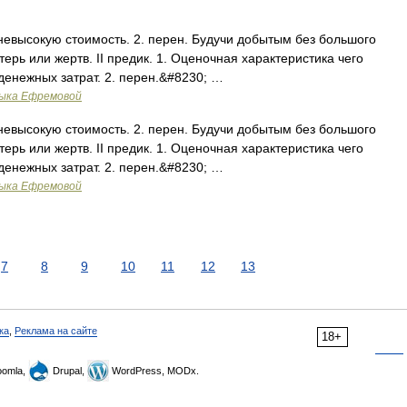
 невысокую стоимость. 2. перен. Будучи добытым без большого
ерь или жертв. II предик. 1. Оценочная характеристика чего
денежных затрат. 2. перен.&#8230; …
зыка Ефремовой
 невысокую стоимость. 2. перен. Будучи добытым без большого
ерь или жертв. II предик. 1. Оценочная характеристика чего
денежных затрат. 2. перен.&#8230; …
зыка Ефремовой
7
8
9
10
11
12
13
ка
,
Реклама на сайте
18+
omla,
Drupal,
WordPress, MODx.